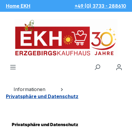
Home EKH
+49 (0) 3733 - 288610
Zum Hauptinhalt springen
Du hast 
Informationen
Privatsphäre und Datenschutz
Privatsphäre und Datenschutz