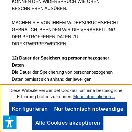
KÖNNEN DEN WIDERSPRUCH WIE OBEN 
BESCHRIEBEN AUSÜBEN.
MACHEN SIE VON IHREM WIDERSPRUCHSRECHT 
GEBRAUCH, BEENDEN WIR DIE VERARBEITUNG 
DER BETROFFENEN DATEN ZU 
DIREKTWERBEZWECKEN.
12) Dauer der Speicherung personenbezogener 
Daten
Die Dauer der Speicherung von personenbezogenen 
Daten bemisst sich anhand der jeweiligen 
Rechtsgrundlage, am Verarbeitungszweck und – sofern 
Diese Website verwendet Cookies, um eine bestmögliche
einschlägig – zusätzlich anhand der jeweiligen 
Erfahrung bieten zu können.
Mehr Informationen ...
gesetzlichen Aufbewahrungsfrist (z.B. handels- und 
steuerrechtliche Aufbewahrungsfristen).
Konfigurieren
Nur technisch notwendige
Bei der Verarbeitung von personenbezogenen Daten auf 
Alle Cookies akzeptieren
Grundlage einer ausdrücklichen Einwilligung gemäß Art. 