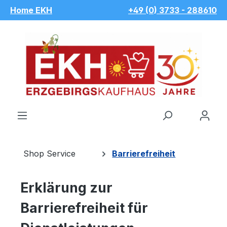
Home EKH
+49 (0) 3733 - 288610
Zum Hauptinhalt springen
Du hast 
Shop Service
Barrierefreiheit
Erklärung zur
Barrierefreiheit für